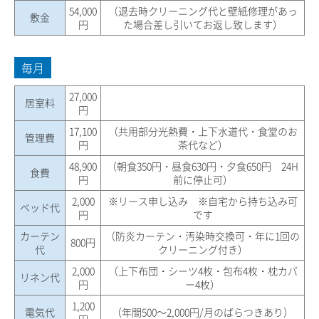
54,000
（退去時クリーニング代と壁紙修理があっ
敷金
円
た場合差し引いてお返し致します）
毎月
27,000
居室料
円
17,100
（共用部分光熱費・上下水道代・食堂のお
管理費
円
茶代など）
48,900
（朝食350円・昼食630円・夕食650円 24H
食費
円
前に停止可）
2,000
※リース申し込み ※自宅から持ち込み可
ベッド代
円
です
カーテン
（防炎カーテン・汚染時交換可・年に1回の
800円
代
クリーニング付き）
2,000
（上下布団・シーツ4枚・包布4枚・枕カバ
リネン代
円
ー4枚）
1,200
電気代
（年間500～2,000円/月のばらつきあり）
円