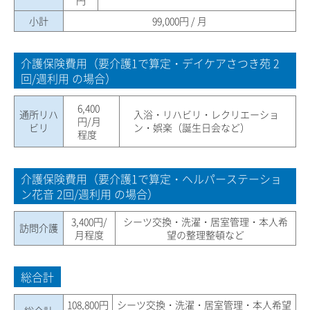
小計
99,000円 / 月
介護保険費用（要介護1で算定・デイケアさつき苑 2
回/週利用 の場合）
6,400
通所リハ
入浴・リハビリ・レクリエーショ
円/月
ビリ
ン・娯楽（誕生日会など）
程度
介護保険費用（要介護1で算定・ヘルパーステーショ
ン花音 2回/週利用 の場合）
3,400円/
シーツ交換・洗濯・居室管理・本人希
訪問介護
月程度
望の整理整頓など
総合計
108,800円
シーツ交換・洗濯・居室管理・本人希望