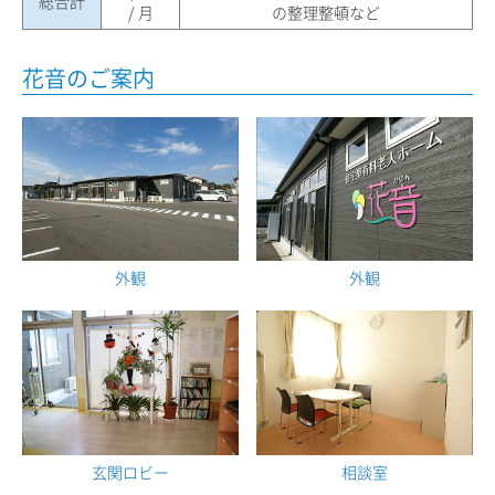
総合計
/ 月
の整理整頓など
花音のご案内
外観
外観
玄関ロビー
相談室